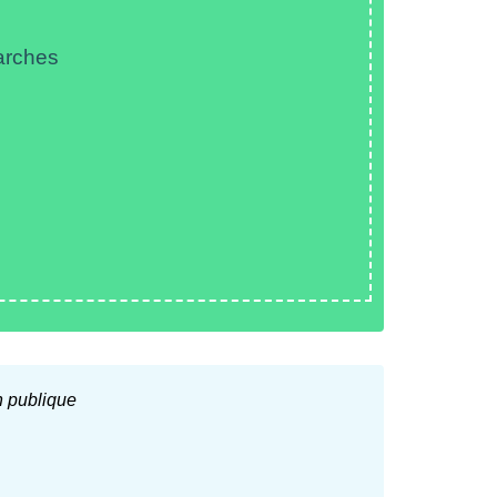
arches
n publique