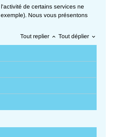
l'activité de certains services ne
par exemple). Nous vous présentons
Tout replier
Tout déplier
keyboard_arrow_up
keyboard_arrow_down