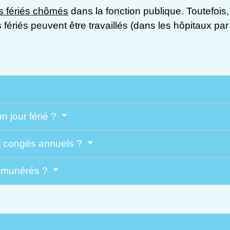
rs fériés chômés
dans la fonction publique. Toutefois, 
rs fériés peuvent être travaillés (dans les hôpitaux 
n jour férié ?
et congés annuels ?
 rémunérés ?