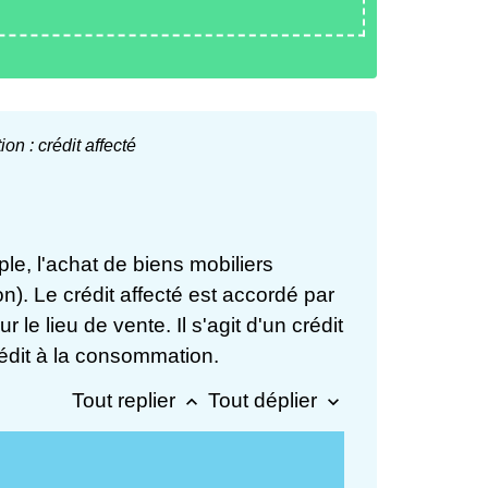
on : crédit affecté
ple, l'achat de biens mobiliers
n). Le crédit affecté est accordé par
e lieu de vente. Il s'agit d'un crédit
rédit à la consommation.
Tout replier
Tout déplier
keyboard_arrow_up
keyboard_arrow_down