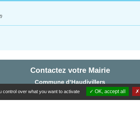
R)
Contactez votre Mairie
Commune d'Haudivillers
5, rue de l'Église
 control over what you want to activate
OK, accept all
60510 Haudivillers - FRANCE
+33 3 44 80 40 34
Contact par formulaire