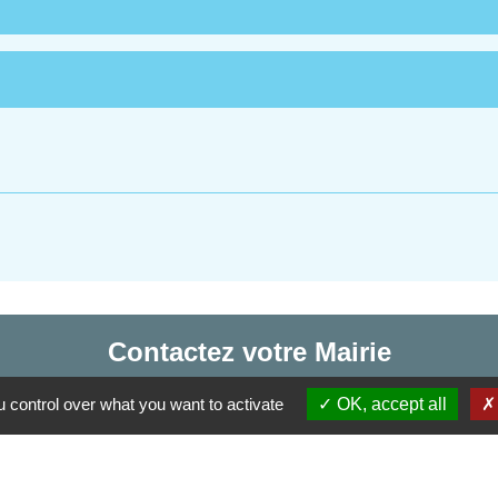
Contactez votre Mairie
Commune d'Haudivillers
 control over what you want to activate
OK, accept all
5, rue de l'Église
60510 Haudivillers - FRANCE
+33 3 44 80 40 34