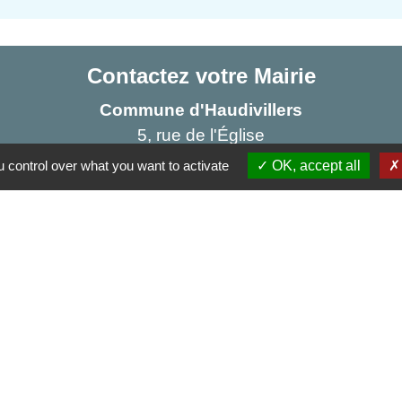
Contactez votre Mairie
Commune d'Haudivillers
5, rue de l'Église
60510 Haudivillers - FRANCE
 control over what you want to activate
OK, accept all
+33 3 44 80 40 34
Contact par formulaire
Partenai
Région
res sécurisés
Départe
Aggl