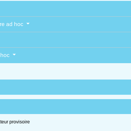
ire ad hoc
d hoc
teur provisoire