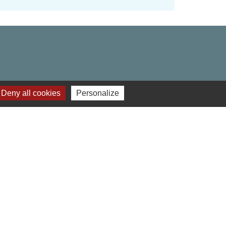
Deny all cookies
Personalize
res institutionnels
 Hauts-de-France
ment de l'Oise
o du Beauvaisis