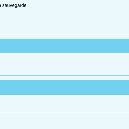
 de sauvegarde
w