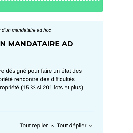
es d'un mandataire ad hoc
'UN MANDATAIRE AD
re désigné pour faire un état des
priété rencontre des difficultés
ropriété
(15 % si 201 lots et plus).
Tout replier
Tout déplier
keyboard_arrow_up
keyboard_arrow_down