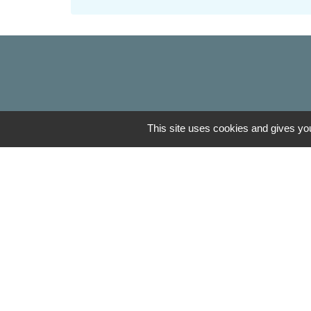
This site uses cookies and gives you
Liens
Oise mobilité
Agence nationale des tit
Service Public