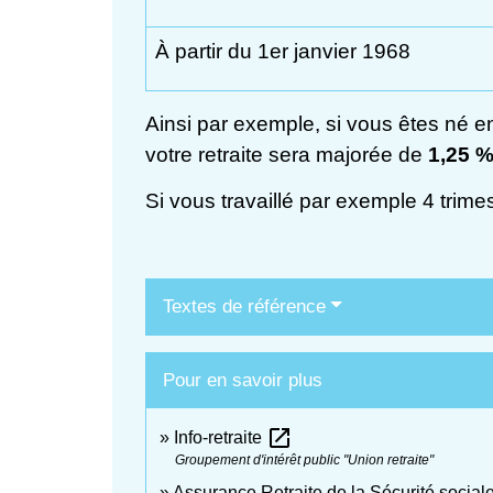
À partir du 1
er
janvier 1968
Ainsi par exemple, si vous êtes né en
votre retraite sera majorée de
1,25 
Si vous travaillé par exemple 4 trim
Textes de référence
Pour en savoir plus
open_in_new
Info-retraite
Groupement d'intérêt public "Union retraite"
Assurance Retraite de la Sécurité social