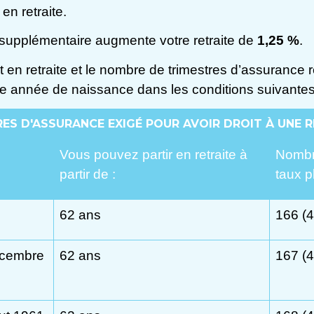
en retraite.
lé supplémentaire augmente votre retraite de
1,25 %
.
en retraite et le nombre de trimestres d’assurance re
otre année de naissance dans les conditions suivantes
S D'ASSURANCE EXIGÉ POUR AVOIR DROIT À UNE R
Vous pouvez partir en retraite à
Nombre
partir de :
taux p
62 ans
166 (4
écembre
62 ans
167 (4