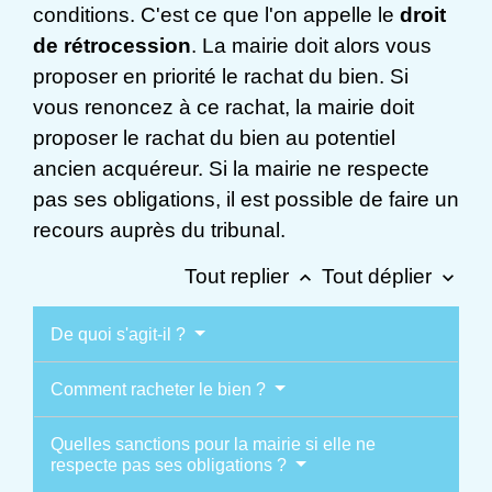
conditions. C'est ce que l'on appelle le
droit
de rétrocession
. La mairie doit alors vous
proposer en priorité le rachat du bien. Si
vous renoncez à ce rachat, la mairie doit
proposer le rachat du bien au potentiel
ancien acquéreur. Si la mairie ne respecte
pas ses obligations, il est possible de faire un
recours auprès du tribunal.
Tout replier
Tout déplier
keyboard_arrow_up
keyboard_arrow_down
De quoi s'agit-il ?
Comment racheter le bien ?
Quelles sanctions pour la mairie si elle ne
respecte pas ses obligations ?