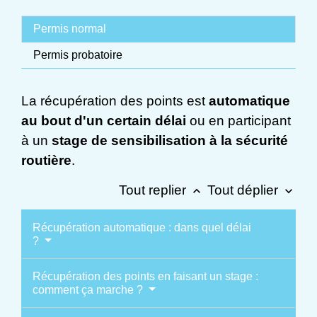
Permis normal
Permis probatoire
La récupération des points est
automatique
au bout d'un certain délai
ou en participant
à un
stage de sensibilisation à la sécurité
routière
.
Tout replier
Tout déplier
keyboard_arrow_up
keyboard_arrow_down
Récupération automatique : dans quel délai
?
Récupération des points en faisant un stage :
comment ça marche ?