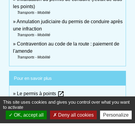
les points)
Transports - Mobilité
Annulation judiciaire du permis de conduire après
une infraction
Transports - Mobilité
Contravention au code de la route : paiement de
l'amende
Transports - Mobilité
Pour en savoir plus
open_in_new
Le permis à points
Ministère chargé de l'intérieur
This site uses cookies and gives you control over what you want
to activate
open_in_new
Alcool au volant : réglementation et sanctions
OK, accept all
Deny all cookies
Personalize
Ministère chargé des transports
Signaler une erreur sur cette page