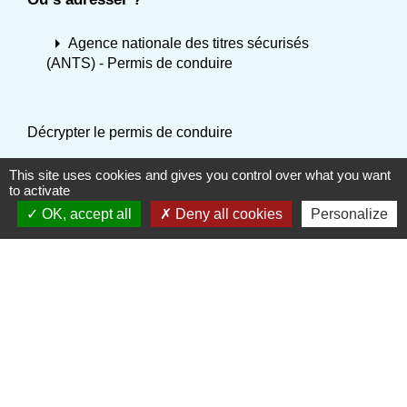
arrow_right
Agence nationale des titres sécurisés
(ANTS) - Permis de conduire
Décrypter le permis de conduire
Voir la version texte
This site uses cookies and gives you control over what you want
to activate
OK, accept all
Deny all cookies
Personalize
Textes de référence
Services en ligne et formulaires
Questions ? Réponses !