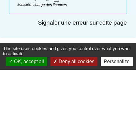
Ministère chargé des finances
Signaler une erreur sur cette page
This site uses cookies and gives you control over what you want
to activate
Contactez votre Mairie
OK, accept all
Deny all cookies
Personalize
Commune d'Haudivillers
5, rue de l'Église
60510 Haudivillers - FRANCE
+33 3 44 80 40 34
Contact par formulaire
Liens