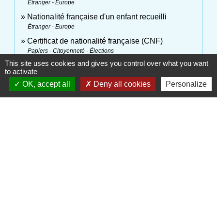
Étranger - Europe
Nationalité française d'un enfant recueilli
Étranger - Europe
Certificat de nationalité française (CNF)
Papiers - Citoyenneté - Élections
This site uses cookies and gives you control over what you want
to activate
OK, accept all
Deny all cookies
Personalize
Pour en savoir plus
open_in_new
Charte des droits et devoirs du citoyen français
Ministère chargé de l'intérieur
Signaler une erreur sur cette page
Contactez votre Mairie