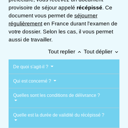
provisoire de séjour appelé
récépissé
. Ce
document vous permet de
séjourner
régulièrement
en France durant l'examen de
votre dossier. Selon les cas, il vous permet
aussi de travailler.
Tout replier
Tout déplier
keyboard_arrow_up
keyboard_arrow_down
De quoi s'agit-il ?
Qui est concerné ?
Quelles sont les conditions de délivrance ?
Quelle est la durée de validité du récépissé ?