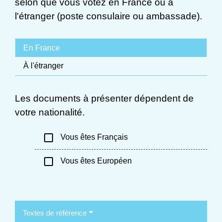
selon que vous votez en France ou à
l'étranger (poste consulaire ou ambassade).
En France
À l'étranger
Les documents à présenter dépendent de
votre nationalité.
check_box_outline_blank
Vous êtes Français
check_box_outline_blank
Vous êtes Européen
Textes de référence