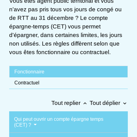
Vous êtes agent public territorial et vous
n'avez pas pris tous vos jours de congé ou
de RTT au 31 décembre ? Le compte
épargne-temps (CET) vous permet
d'épargner, dans certaines limites, les jours
non utilisés. Les règles diffèrent selon que
vous êtes fonctionnaire ou contractuel.
Fonctionnaire
Contractuel
Tout replier
Tout déplier
keyboard_arrow_up
keyboard_arrow_down
Qui peut ouvrir un compte épargne temps
(CET) ?