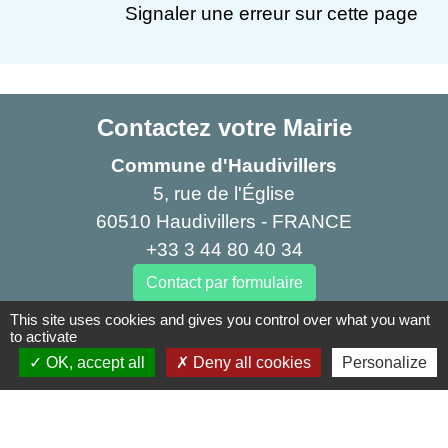
Signaler une erreur sur cette page
Contactez votre Mairie
Commune d'Haudivillers
5, rue de l'Église
60510 Haudivillers - FRANCE
+33 3 44 80 40 34
Contact par formulaire
This site uses cookies and gives you control over what you want
to activate
Liens
OK, accept all
Deny all cookies
Personalize
Oise mobilité
Agence nationale des titres sécurisés