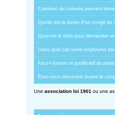
Combien de salariés peuvent bénéf
Quelle est la durée d'un congé de 
Quel est le délai pour demander u
Dans quel cas votre employeur peu
Faut-il fournir un justificatif de par
Êtes-vous rémunéré durant le con
Une
association loi 1901
ou une ass