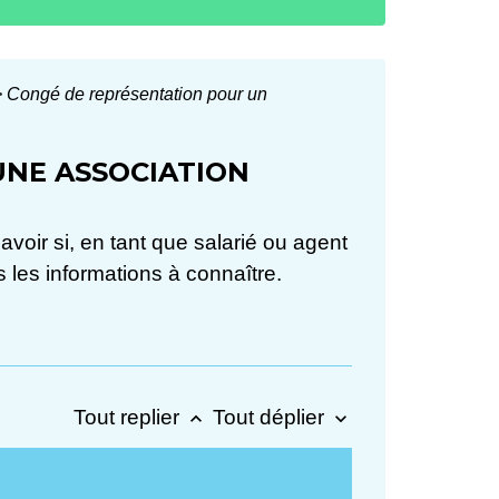
>
Congé de représentation pour un
UNE ASSOCIATION
voir si, en tant que salarié ou agent
les informations à connaître.
Tout replier
Tout déplier
keyboard_arrow_up
keyboard_arrow_down