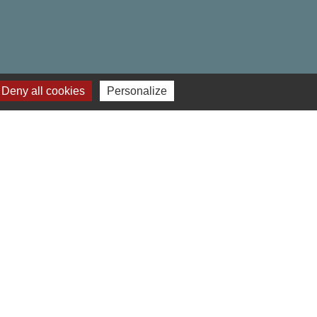
Deny all cookies
Personalize
res institutionnels
 Hauts-de-France
ment de l'Oise
o du Beauvaisis
éalisé par KOM Conseil