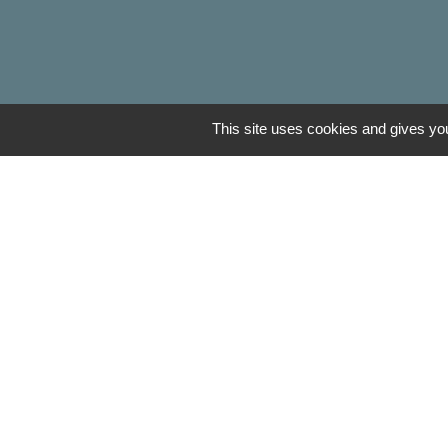
This site uses cookies and gives you
Liens
Oise mobilité
Agence nationale des tit
Service Public