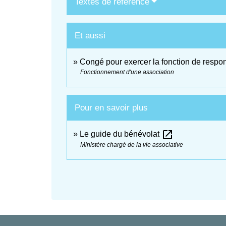
Textes de référence
Et aussi
Congé pour exercer la fonction de respo
Fonctionnement d'une association
Pour en savoir plus
open_in_new
Le guide du bénévolat
Ministère chargé de la vie associative