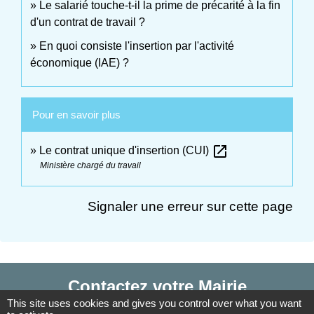
Le salarié touche-t-il la prime de précarité à la fin
d'un contrat de travail ?
En quoi consiste l'insertion par l'activité
économique (IAE) ?
Pour en savoir plus
open_in_new
Le contrat unique d'insertion (CUI)
Ministère chargé du travail
Signaler une erreur sur cette page
Contactez votre Mairie
This site uses cookies and gives you control over what you want
Commune d'Haudivillers