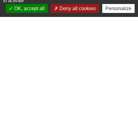
to activate
5, rue de l'Église
OK, accept all
Deny all cookies
Personalize
60510 Haudivillers - FRANCE
+33 3 44 80 40 34
Contact par formulaire
Liens
Oise mobilité
Agence nationale des titres sécurisés
Service Public
Partenaires institutionnels
Région Hauts-de-France
Département de l'Oise