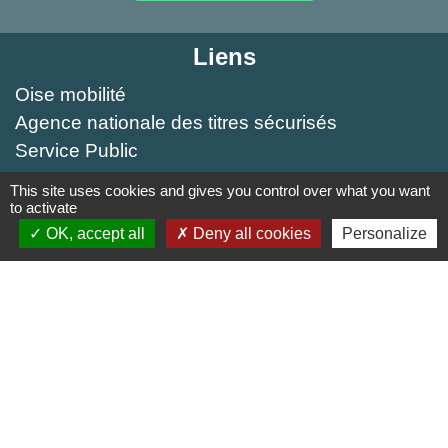
Liens
Oise mobilité
Agence nationale des titres sécurisés
Service Public
This site uses cookies and gives you control over what you want
Partenaires institutionnels
to activate
OK, accept all
Deny all cookies
Personalize
Région Hauts-de-France
Département de l'Oise
Agglo du Beauvaisis
Site réalisé par KOM Conseil
Mentions légales
-
Politique de confidentialité
-