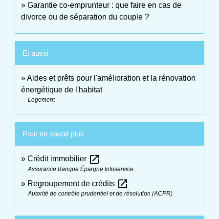
Garantie co-emprunteur : que faire en cas de
divorce ou de séparation du couple ?
Et aussi
Aides et prêts pour l'amélioration et la rénovation
énergétique de l'habitat
Logement
Pour en savoir plus
open_in_new
Crédit immobilier
Assurance Banque Épargne Infoservice
open_in_new
Regroupement de crédits
Autorité de contrôle prudentiel et de résolution (ACPR)