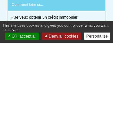
Comment faire si...
Je veux obtenir un crédit immobilier
This site uses cookies and gives you control over what you want
to activate
Signaler une erreur sur cette page
OK, accept all
Deny all cookies
Personalize
Contactez votre Mairie
Commune d'Haudivillers
5, rue de l'Église
60510 Haudivillers - FRANCE
+33 3 44 80 40 34
Contact par formulaire